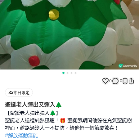
0
0
節日限定
聖誕老人彈出又彈入🌲
【聖誕老人彈出彈入🌲】
聖誕老人送禮純熟迅速！🎁 聖誕節期間他躲在充氣聖誕樹
#解放運動潛能