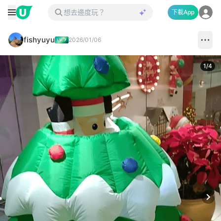
下載App
fishyuyu
2026/01/06
1
/
4
Next