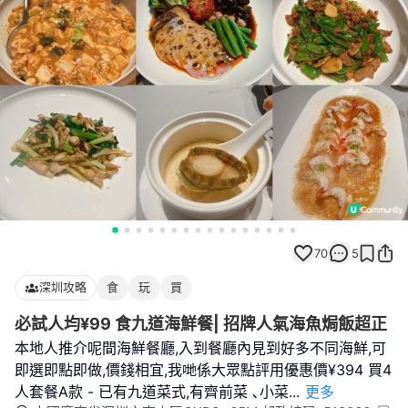
70
5
深圳攻略
食
玩
買
必試人均¥99 食九道海鮮餐| 招牌人氣海魚焗飯超正
本地人推介呢間海鮮餐廳,入到餐廳內見到好多不同海鮮,可
即選即點即做,價錢相宜,我哋係大眾點評用優惠價¥394 買4
人套餐A款 - 已有九道菜式,有齊前菜 ､小菜
...
更多