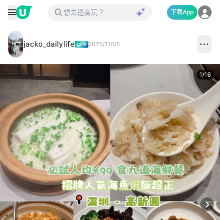
下載App
jacko_dailylife
2025/11/05
1
/
16
Next