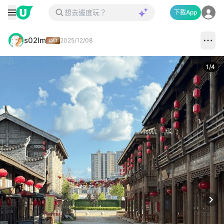
下載App
s02lm
2025/12/08
1
/
4
Next