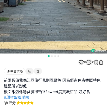
0
0
中國攻略
玩
食
前兩張係我喺江西旅行見到嘅景色 因為佢古色古香嘅特色
建築所以影低
#甜蜜聖誕滋味
評分