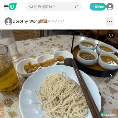
下載App
Dorothy Wong
2025/12/24
1
/
2
Next