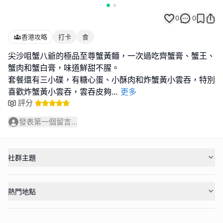
0
0
香港攻略
打卡
食
尖沙咀蟹八爺的極品至尊蟹黃麵，一次過吃齊蟹膏、蟹王、
蟹肉和蟹白膏，味道鮮甜不腥。
套餐還有三小碟，有糖心蛋、小酥肉和炸蟹黃小雲吞，特別
喜歡炸蟹黃小雲吞，雲吞皮夠
...
更多
評分
發表第一個留言...
社群主題
熱門地點