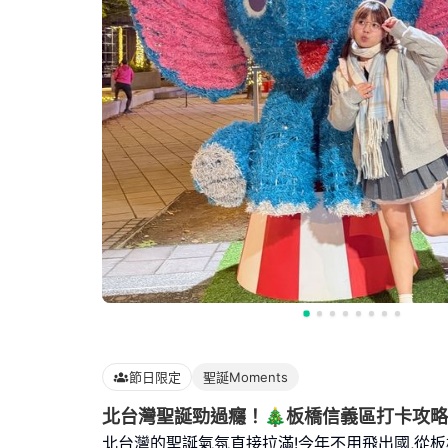
節日限定
聖誕Moments
北台灣聖誕勁過癮！🎄板橋信義區打卡攻略
北台灣的聖誕氣氛直接拉滿!今年不用飛出國,從板