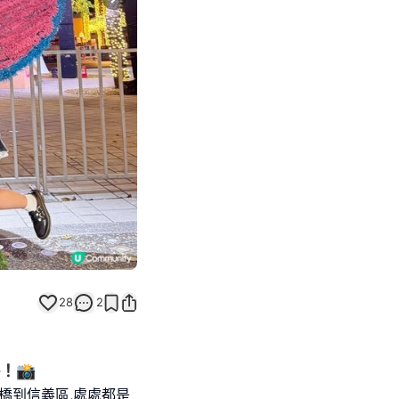
Next slide
28
2
！📸
橋到信義區,處處都是