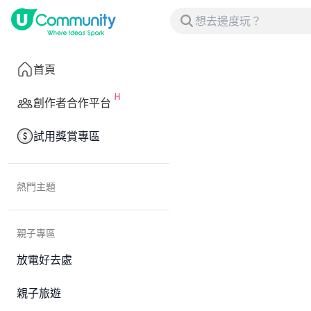
首頁
創作者合作平台
試用獎賞專區
熱門主題
親子專區
放電好去處
親子旅遊