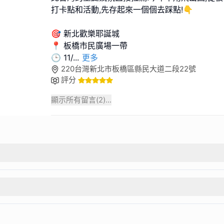
打卡點和活動,先存起來一個個去踩點!👇
🎯 新北歡樂耶誕城
📍 板橋市民廣場一帶
🕒 11/
...
更多
220台灣新北市板橋區縣民大道二段22號
評分
顯示所有留言(
2
)...