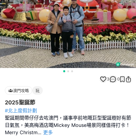
3
0
澳門攻略
玩
2025聖誕節
#北上度假計劃
聖誕期間帶仔仔去咗澳門，議事亭前地嘅巨型聖誕樹好有節
日氣氛，美高梅酒店嘅Mickey Mouse場景同樣值得打卡！
Merry Christm
...
更多