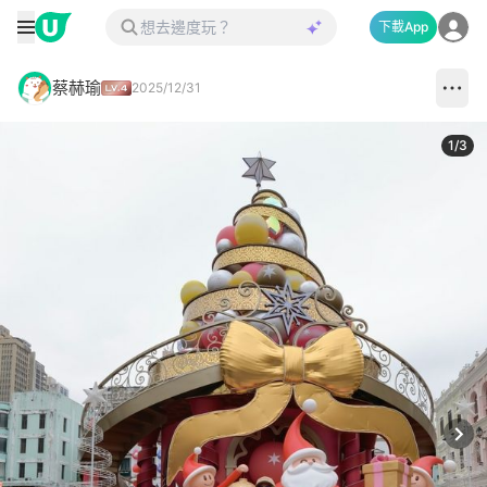
下載App
蔡赫瑜
2025/12/31
1
/
3
Next