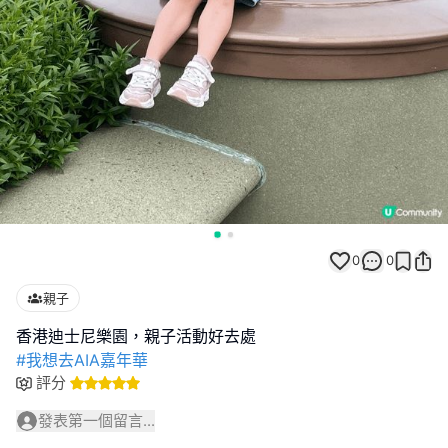
0
0
親子
#我想去AIA嘉年華
評分
發表第一個留言...