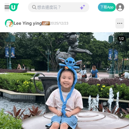
下載App
Lee Ying ying
2025/12/23
1
/
2
Next