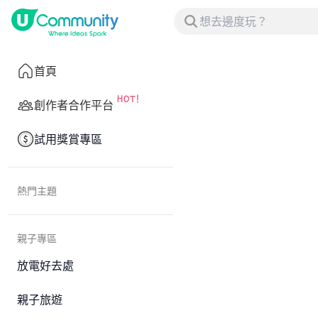
首頁
創作者合作平台
試用獎賞專區
熱門主題
親子專區
放電好去處
親子旅遊