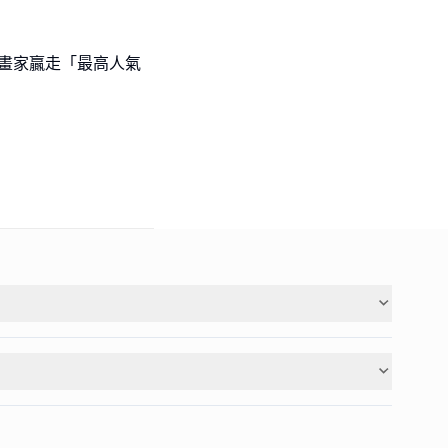
l級小畫家贏走「最高人氣