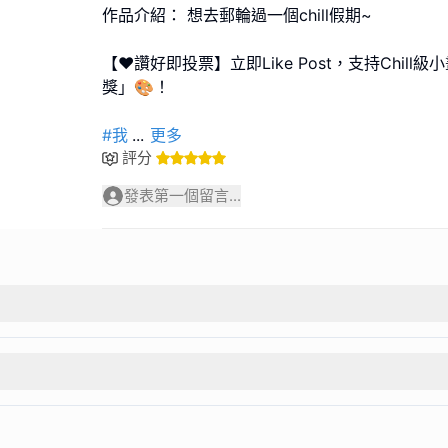
作品介紹： 想去郵輪過一個chill假期~
【❤️讚好即投票】立即Like Post，支持Chil
獎」🎨！
#我
...
更多
評分
發表第一個留言...