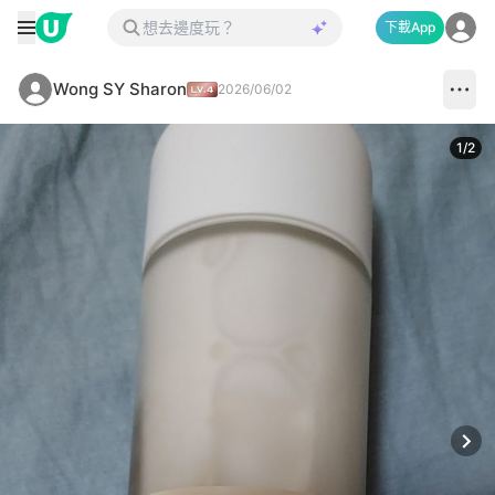
下載App
Wong SY Sharon
2026/06/02
1
/
2
Next