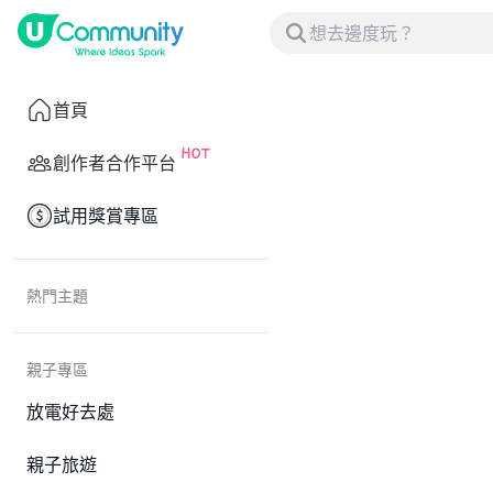
首頁
創作者合作平台
試用獎賞專區
熱門主題
親子專區
放電好去處
親子旅遊