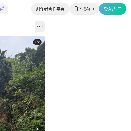
下載App
創作者合作平台
登入/註冊
1
/
2
即睇更多社