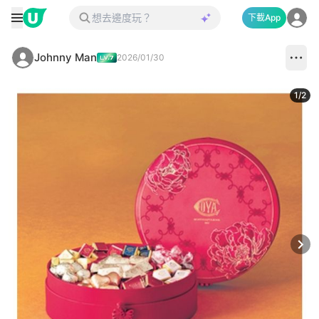
下載App
Johnny Man
2026/01/30
1
/
2
Next