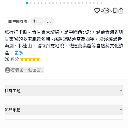
2
0
中國攻略
打卡
玩
旅行打卡照~ 青甘肅大環線，是中國西北部，涵蓋青海省與
甘肅省的多處風景名勝~路線起點通常為西寧，沿途經過青
海湖、祁連山、張掖丹霞地貌、敦煌莫高窟等自然與文化遺
產
...
更多
評分
發表第一個留言...
社群主題
熱門地點