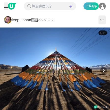
下載App
leepuishan
2025/12/12
1
/
21
Next