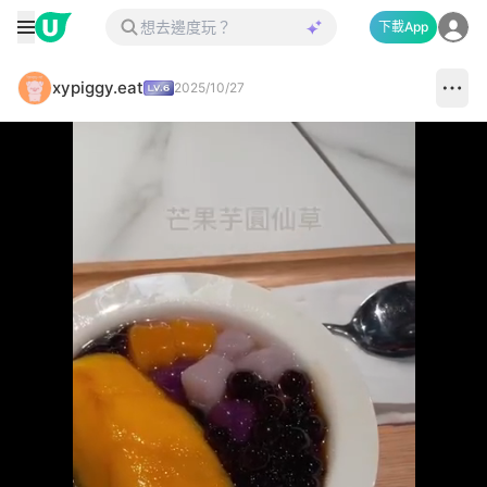
下載App
xypiggy.eat
2025/10/27