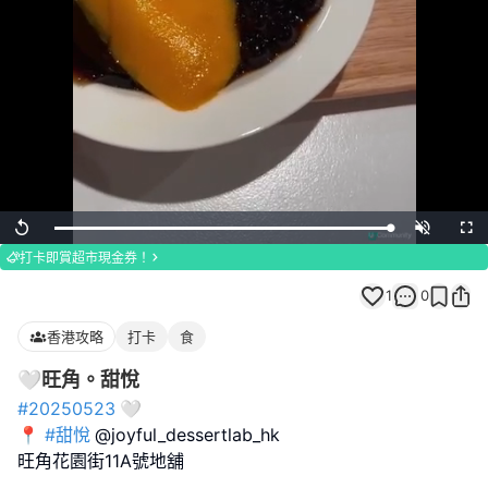
Loaded
:
Replay
Unmute
Full
100.00%
打卡即賞超市現金券！
1
0
香港攻略
打卡
食
🤍旺角。甜悅
#20250523
🤍
📍
#甜悅
@joyful_dessertlab_hk
旺角花園街11A號地舖