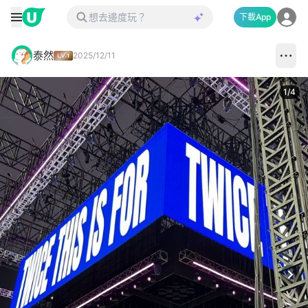
下載App
泰然
2025/12/11
1
/
4
Next