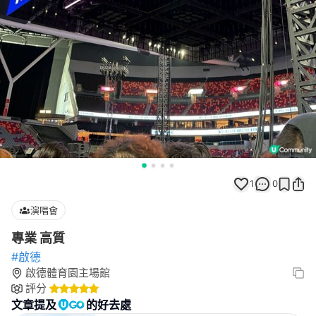
1
0
演唱會
專業 高質
#啟德
啟德體育園主場館
評分
文章提及
的好去處