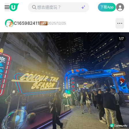
下載App
C165982411
2025/12/25
1
/
7
Next