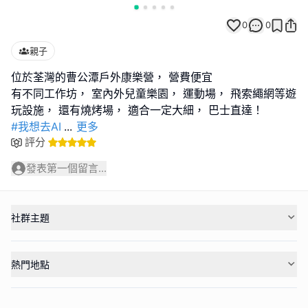
0
0
親子
位於荃灣的曹公潭戶外康樂營， 營費便宜
有不同工作坊， 室內外兒童樂園， 運動場， 飛索繩網等遊
#我想去AI
...
更多
評分
發表第一個留言...
社群主題
熱門地點