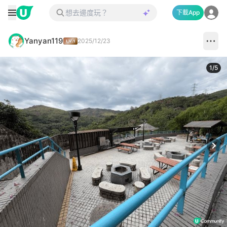
下載App
Yanyan119
2025/12/23
1
/
5
Next