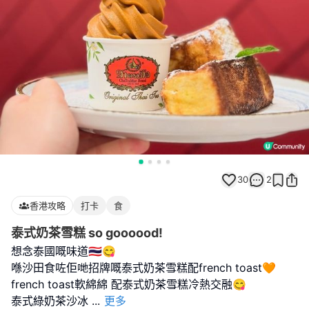
30
2
香港攻略
打卡
食
泰式奶茶雪糕 so goooood!
想念泰國嘅味道🇹🇭😋
喺沙田食咗佢哋招牌嘅泰式奶茶雪糕配french toast🧡
french toast軟綿綿 配泰式奶茶雪糕冷熱交融😋
泰式綠奶茶沙冰
...
更多