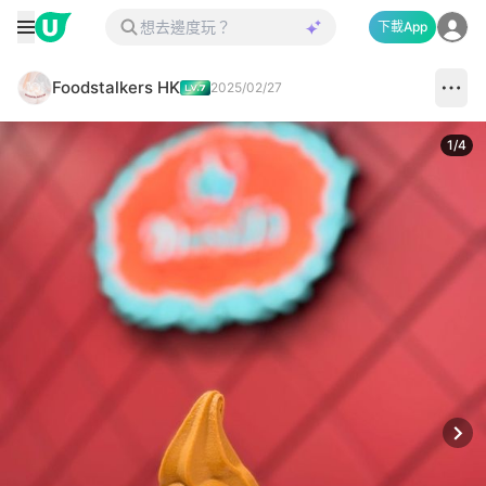
下載App
Foodstalkers HK
2025/02/27
1
/
4
Next