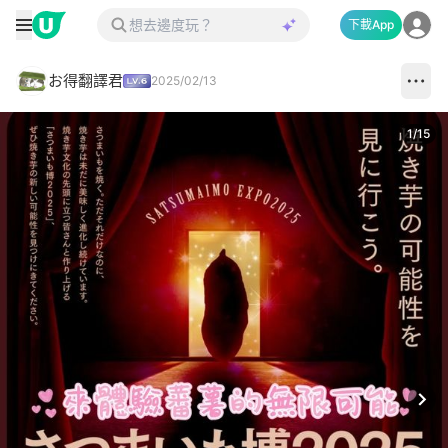
下載App
お得翻譯君
2025/02/13
1
/
15
Next