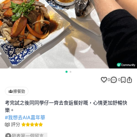
0
0
擦餐勁
考完試之後同同學仔一齊去食返餐好嘅，心情更加舒暢快
#我想去AIA嘉年華
評分
發表第一個留言...