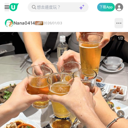
下載App
Nana0414
2026/01/03
1
/
2
Next