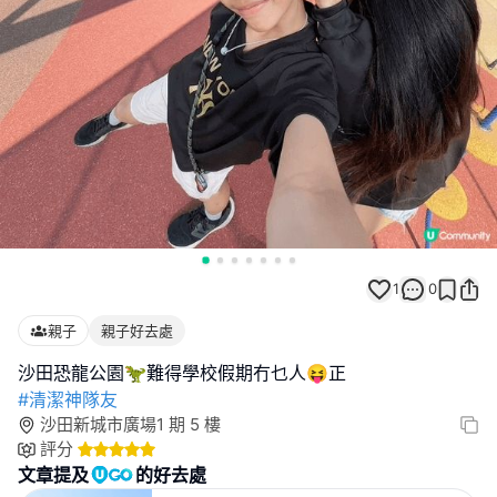
1
0
親子
親子好去處
#清潔神隊友
沙田新城市廣場1 期 5 樓
評分
文章提及
的好去處