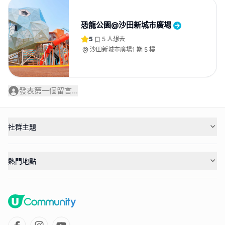
恐龍公園@沙田新城市廣場
5
5
人想去
沙田新城市廣場1 期 5 樓
發表第一個留言...
社群主題
熱門地點