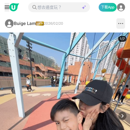
下載App
Buige Lam
2026/02/20
1
/
7
Next