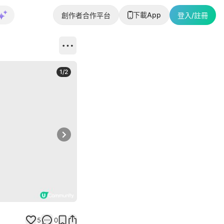
下載App
創作者合作平台
登入/註冊
1
/
2
即睇更多社
Next slide
返回帖文
5
0