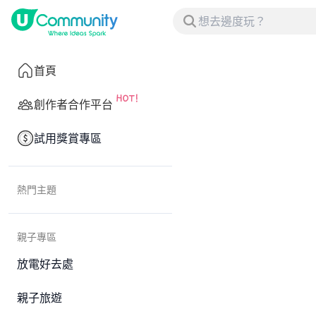
首頁
創作者合作平台
試用獎賞專區
熱門主題
親子專區
放電好去處
親子旅遊