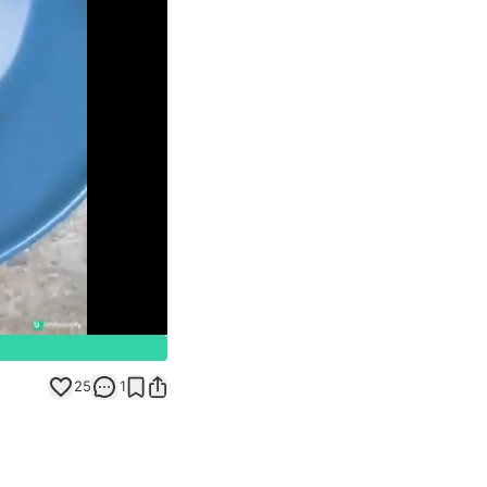
Unmute
25
1