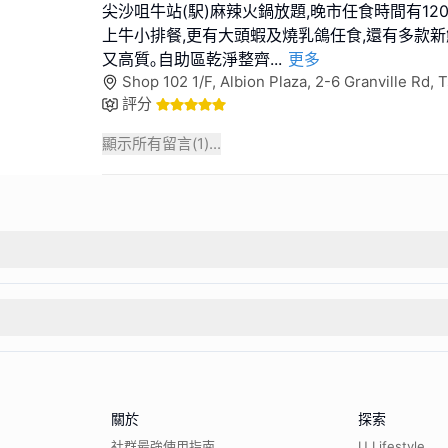
尖沙咀牛站(駅)麻辣火鍋放題,晚市任食時間有120
上牛小排餐,更有大頭蝦及燒乳鴿任食,還有多款新
又高質｡自助區乾淨整齊
...
更多
Shop 102 1/F, Albion Plaza, 2-6 Granville Rd,
評分
顯示所有留言(
1
)...
關於
探索
社群最強使用指南
U Lifestyle