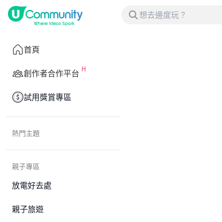
首頁
創作者合作平台
試用獎賞專區
熱門主題
親子專區
放電好去處
親子旅遊