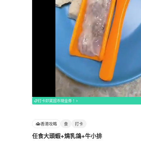
Loaded
:
100.00%
打卡即賞超市現金券！
香港攻略
食
打卡
任食大頭蝦+燒乳鴿+牛小排