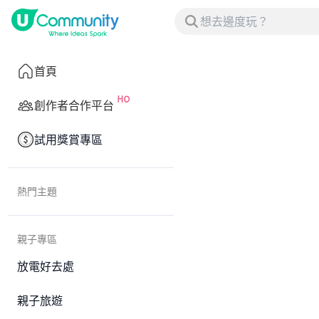
首頁
創作者合作平台
試用獎賞專區
熱門主題
親子專區
放電好去處
親子旅遊