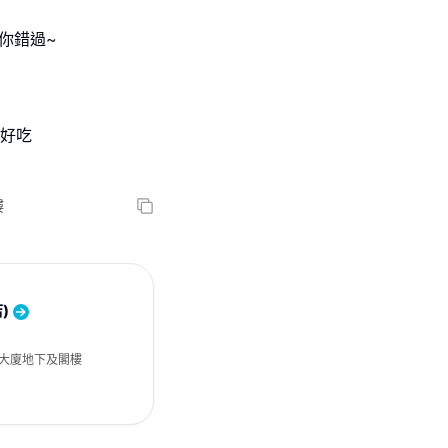
你錯過~
超好吃
樓
)
匯大廈地下及閣樓