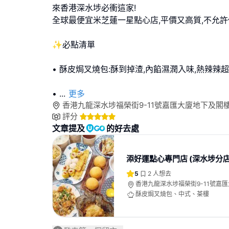
來香港深水埗必衝這家!
全球最便宜米芝蓮一星點心店,平價又高質,不允許
✨必點清單
• 酥皮焗叉燒包:酥到掉渣,內餡濕潤入味,熱辣辣
•
...
更多
香港九龍深水埗福榮街9-11號嘉匯大廈地下及閣
評分
文章提及
的好去處
添好運點心專門店 (深水埗分店
5
2
人想去
香港九龍深水埗福榮街9-11號嘉
酥皮焗叉燒包、中式、茶樓