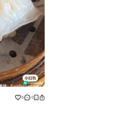
Next slide
5
0