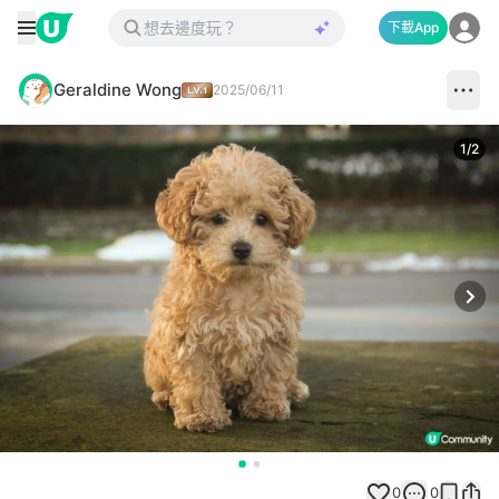
下載App
Geraldine Wong
2025/06/11
1
/
2
Next
0
0