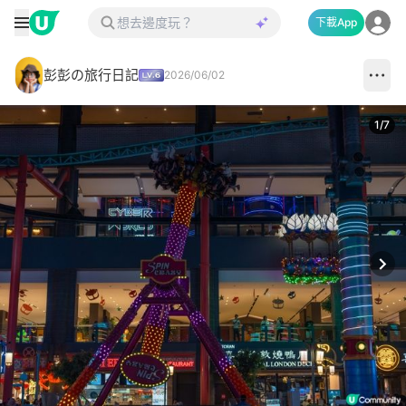
下載App
彭彭の旅行日記
2026/06/02
1
/
7
Next