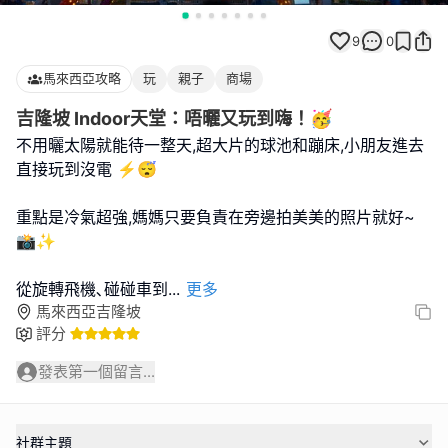
9
0
馬來西亞攻略
玩
親子
商場
吉隆坡 Indoor天堂：唔曬又玩到嗨！🥳
不用曬太陽就能待一整天,超大片的球池和蹦床,小朋友進去
直接玩到沒電 ⚡️😴
重點是冷氣超強,媽媽只要負責在旁邊拍美美的照片就好~
📸✨
從旋轉飛機､碰碰車到
...
更多
馬來西亞吉隆坡
評分
發表第一個留言...
社群主題