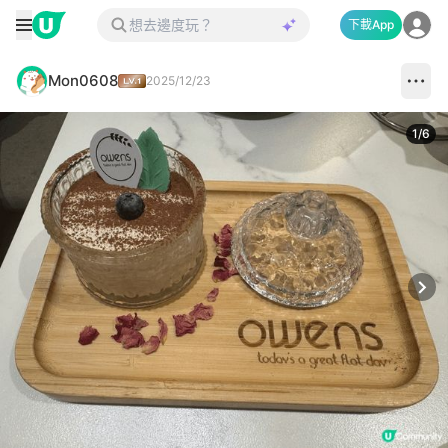
下載App
Mon0608
2025/12/23
1
/
6
Next