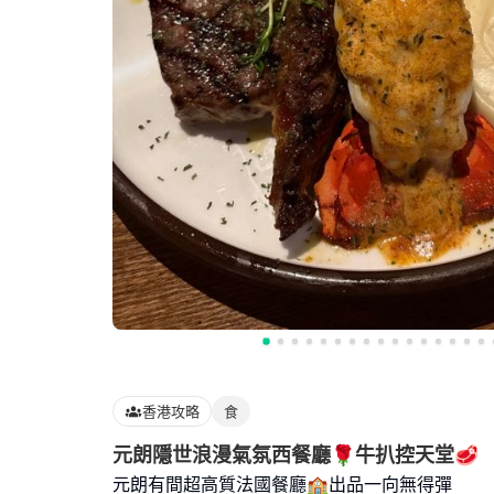
香港攻略
食
元朗隱世浪漫氣氛西餐廳🌹牛扒控天堂🥩
元朗有間超高質法國餐廳🏫出品一向無得彈