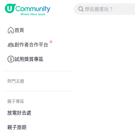
首頁
創作者合作平台
試用獎賞專區
熱門主題
親子專區
放電好去處
親子旅遊