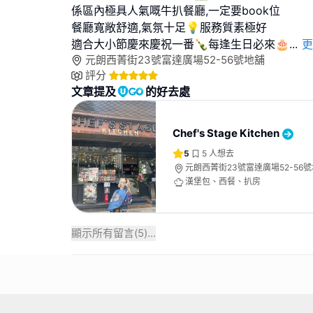
係區內極具人氣嘅牛扒餐廳,一定要book位
餐廳寬敞舒適,氣氛十足💡服務質素極好
適合大小節慶來慶祝一番🍾每逢生日必來🎂
...
更
元朗西菁街23號富達廣場52-56號地舖
評分
文章提及
的好去處
Chef's Stage Kitchen
5
5
人想去
元朗西菁街23號富達廣場52-56
漢堡包、西餐、扒房
顯示所有留言(
5
)...