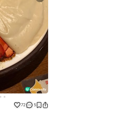
Next slide
72
5