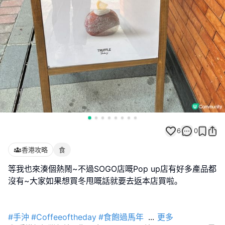
6
0
香港攻略
食
等我也來湊個熱鬧~不過SOGO店嘅Pop up店有好多產品都
沒有~大家如果想買冬甩嘅話就要去返本店買啦｡
#手沖
#Coffeeoftheday
#食飽過馬年
...
更多