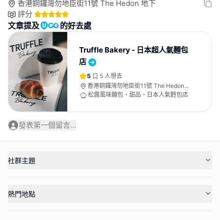
香港銅鑼灣勿地臣街11號 The Hedon 地下
評分
文章提及
的好去處
Truffle Bakery - 日本超人氣麵包
店
5
5
人想去
香港銅鑼灣勿地臣街11號 The Hedon
地下
松露風味麵包、甜品、日本人氣麪包店
發表第一個留言...
社群主題
熱門地點