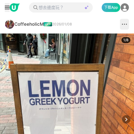
下載App
CoffeeholicM
2026/01/08
1
/
8
Next