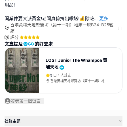
用品!
開業仲要大派黃金!老闆真係拎出嚟送!💰除咗
...
更多
香港黃埔天地聚寶坊（第十一期）地庫一層B24-B25號
舖
評分
文章提及
的好去處
LOST Junior The Whampoa 黃
埔天地
5
4
人想去
香港黃埔天地聚寶坊（第十一期）地庫
一層B24-B25號舖
發表第一個留言...
社群主題