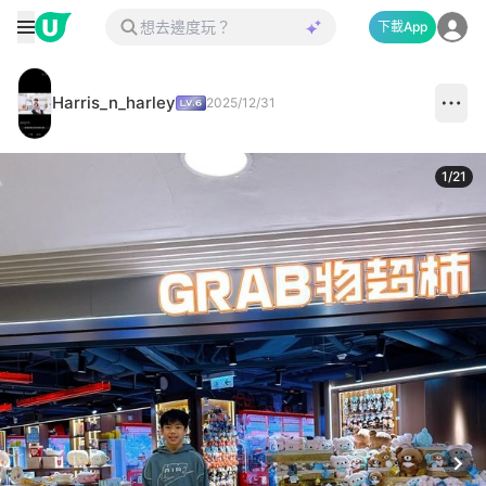
下載App
Harris_n_harley
2025/12/31
1
/
21
Next