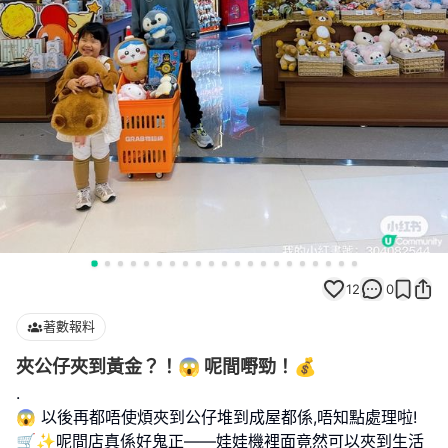
12
0
著數報料
夾公仔夾到黃金？！😱 呢間嘢勁！💰
.
😱 以後再都唔使煩夾到公仔堆到成屋都係,唔知點處理啦!
🛒✨呢間店真係好鬼正——娃娃機裡面竟然可以夾到生活