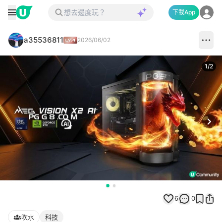
下載App
a35536811
2026/06/02
1
/
2
Next
6
0
吹水
科技