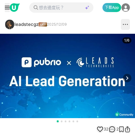
下載App
leadstecgz
2025/12/09
1
/
6
Next
32
2