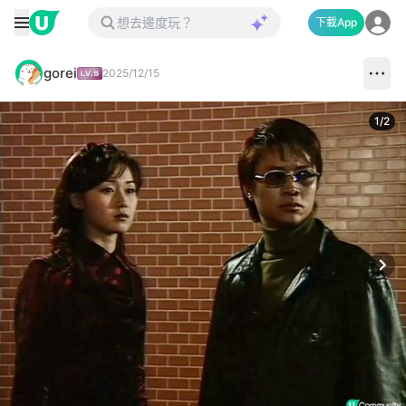
下載App
gorei
2025/12/15
1
/
2
Next