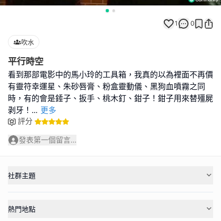
1
0
吹水
平行時空
看到那部電影中的馬小玲的工具箱，我真的以為裡面不再價
有靈符幸運星、朱砂唇膏、粉盒靈動儀、黑狗血噴霧之同
時，有的會是錘子、扳手、桃木釘、鉗子！鉗子用來替殭屍
剥牙！
...
更多
評分
發表第一個留言...
社群主題
熱門地點