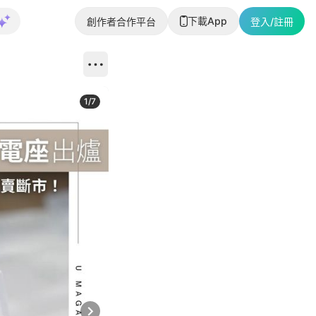
下載App
創作者合作平台
登入/註冊
1
/
7