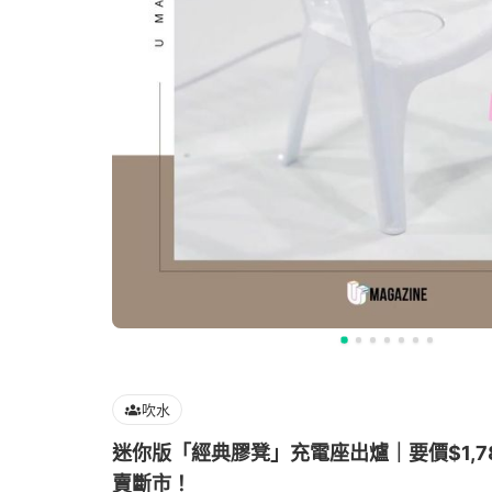
吹水
迷你版「經典膠凳」充電座出爐｜要價$1,7
賣斷市！