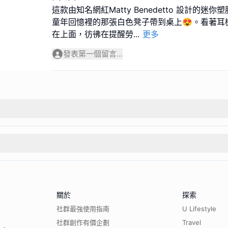
這款由知名網紅Matty Benedetto 設計的
童年回憶裡的那張白色凳子帶到桌上😍。看著耳
在上面，彷彿在提醒勞
...
更多
發表第一個留言...
關於
探索
社群最強使用指南
U Lifestyle
社群創作有價企劃
Travel