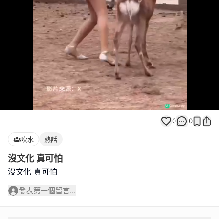
Loaded
:
Unmute
100.00%
0
0
吹水
熱話
沒文化 真可怕
沒文化 真可怕
發表第一個留言...