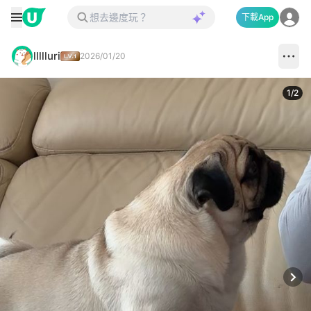
下載App
llllluri
2026/01/20
1
/
2
Next