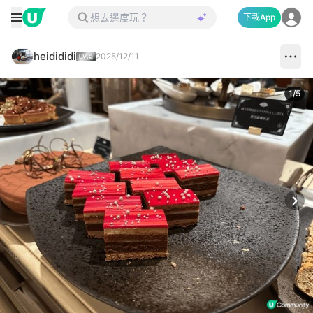
下載App
heidididi
2025/12/11
1
/
5
Next