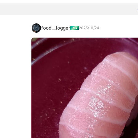
food__logger
2025/10/24