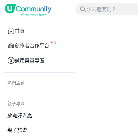
首頁
創作者合作平台
試用獎賞專區
熱門主題
親子專區
放電好去處
親子旅遊