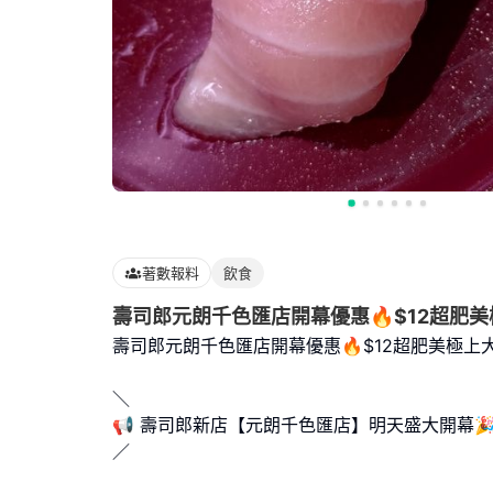
著數報料
飲食
壽司郎元朗千色匯店開幕優惠🔥$12超肥
壽司郎元朗千色匯店開幕優惠🔥$12超肥美極上
＼
📢 壽司郎新店【元朗千色匯店】明天盛大開幕
／