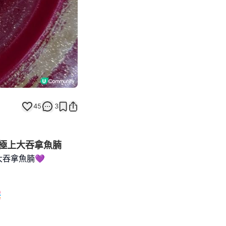
45
3
美極上大吞拿魚腩
大吞拿魚腩💜
