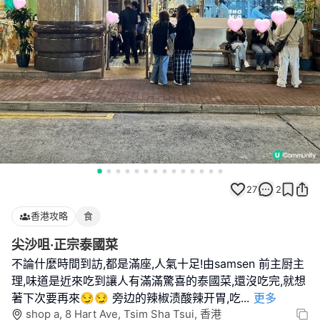
27
2
香港攻略
食
尖沙咀·正宗泰國菜
不論什麼時間到訪,都是滿座,人氣十足!由samsen 前主厨主
理,味道是近來吃到讓人有滿滿驚喜的泰國菜,還沒吃完,就想
著下次要再來😏😏 旁边的辣椒渍酸辣开胃,吃
...
更多
shop a, 8 Hart Ave, Tsim Sha Tsui, 香港