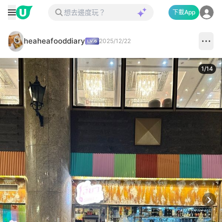
下載App
heaheafooddiary
2025/12/22
1
/
14
Next