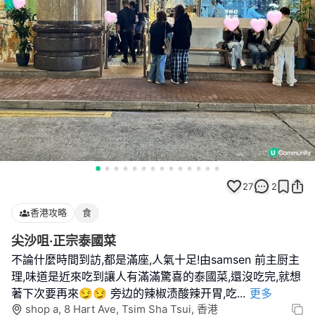
27
2
香港攻略
食
尖沙咀·正宗泰國菜
不論什麼時間到訪,都是滿座,人氣十足!由samsen 前主厨主
理,味道是近來吃到讓人有滿滿驚喜的泰國菜,還沒吃完,就想
著下次要再來😏😏 旁边的辣椒渍酸辣开胃,吃
...
更多
shop a, 8 Hart Ave, Tsim Sha Tsui, 香港