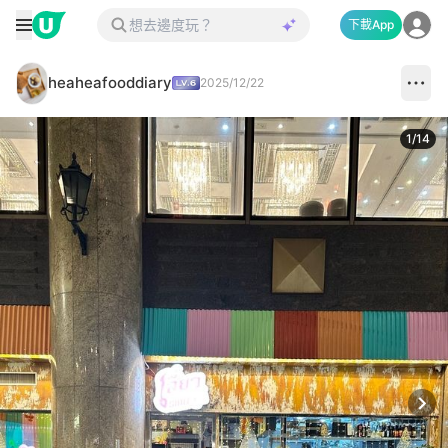
下載App
heaheafooddiary
2025/12/22
1
/
14
Next