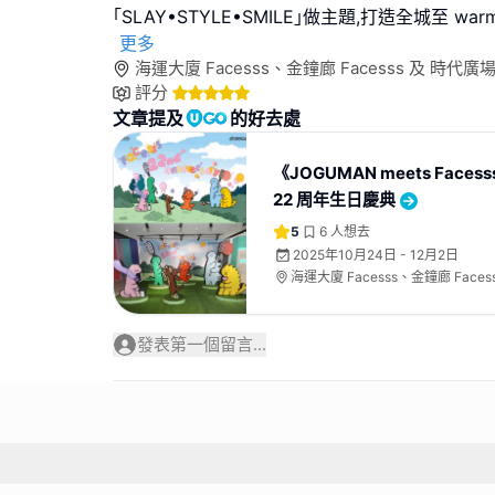
｢SLAY•STYLE•SMILE｣做主題,打造全城至 w
更多
海運大廈 Facesss、金鐘廊 Facesss 及 時代廣場 
評分
文章提及
的好去處
《JOGUMAN meets Facess
22 周年生日慶典
5
6
人想去
2025年10月24日 - 12月2日
海運大廈 Facesss、金鐘廊 Faces
Facesss
發表第一個留言...