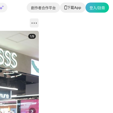
下載App
創作者合作平台
登入/註冊
1
/
9