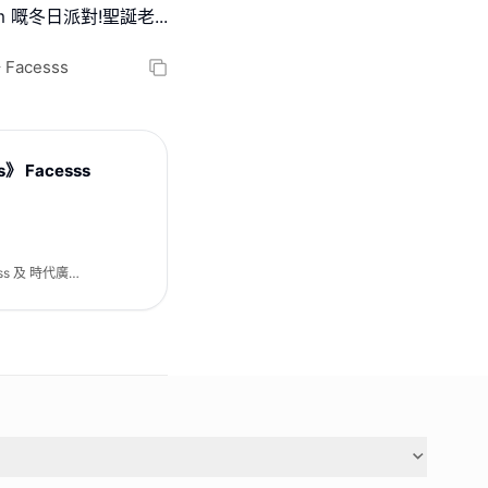
arm 嘅冬日派對!聖誕老
...
Facesss
s》 Facesss
ss 及 時代廣場