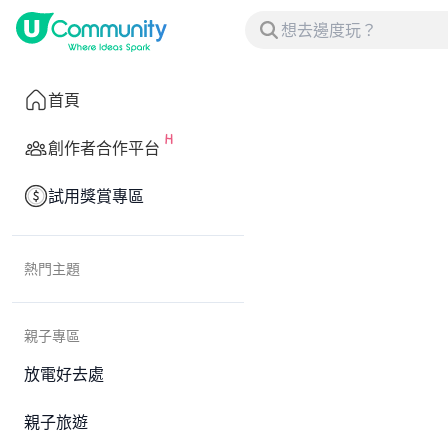
首頁
創作者合作平台
試用獎賞專區
熱門主題
親子專區
放電好去處
親子旅遊