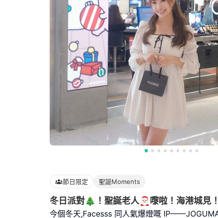
節日限定
聖誕Moments
冬日派對🎄！聖誕老人🎅🏻嚟啦！海港城見！
今個冬天,Facesss 同人氣爆燈嘅 IP——JOGUM