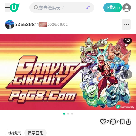
下載App
a35536811
2026/06/02
1
/
3
Next
2
0
娛樂
追星日常