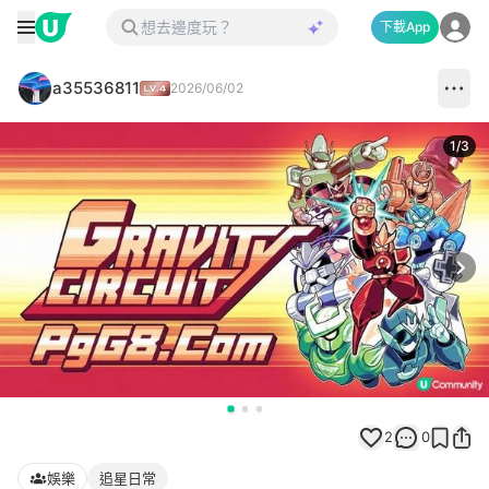
下載App
a35536811
2026/06/02
1
/
3
Next
2
0
娛樂
追星日常