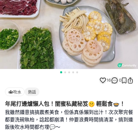
16
0
吹水
熱話
年尾打邊爐懶人包！閨蜜私藏秘笈🤫 輕鬆食🍲！
我雖然鍾意搞搞震煮美食，但係真係懶到出汁！次次聚完餐
都要洗碗執枱，諗起都崩潰！仲要浪費時間搞清潔，搞到連
飯後吹水時間都冇埋💬～