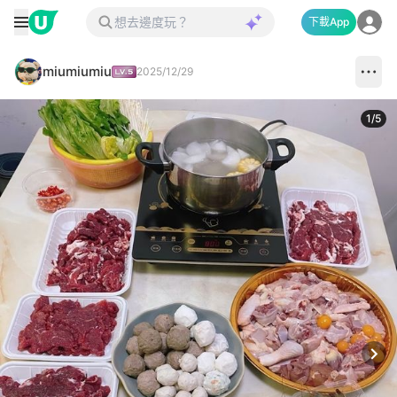
下載App
miumiumiu
2025/12/29
1
/
5
Next