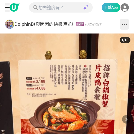
下載App
DolphinB(與囡囡的快樂時光）
2025/12/11
1
/
13
Next