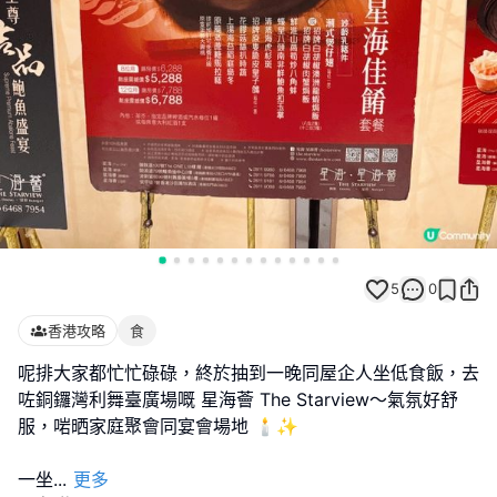
5
0
香港攻略
食
呢排大家都忙忙碌碌，終於抽到一晚同屋企人坐低食飯，去
咗銅鑼灣利舞臺廣場嘅 星海薈 The Starview～氣氛好舒
服，啱晒家庭聚會同宴會場地 🕯️✨
一坐
...
更多