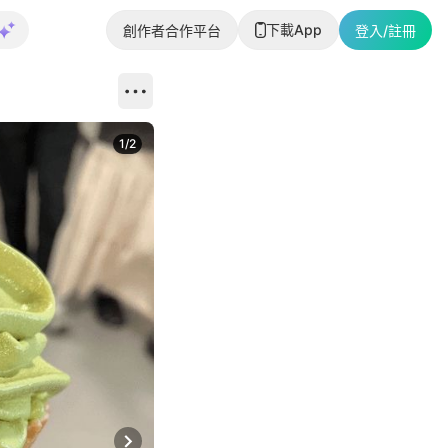
下載App
創作者合作平台
登入/註冊
1
/
2
即睇更多社