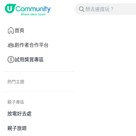
首頁
創作者合作平台
試用獎賞專區
熱門主題
親子專區
放電好去處
親子旅遊