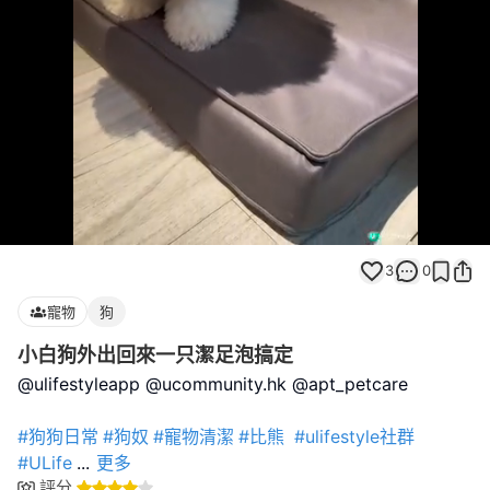
Loaded
:
Unmute
100.00%
3
0
寵物
狗
小白狗外出回來一只潔足泡搞定
@ulifestyleapp @ucommunity.hk @apt_petcare
#狗狗日常
#狗奴
#寵物清潔
#比熊
#ulifestyle社群
#ULife
...
更多
評分