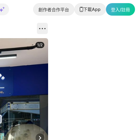
下載App
創作者合作平台
登入/註冊
1
/
2
即睇更多社