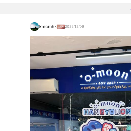
kmcmhk
2025/12/09