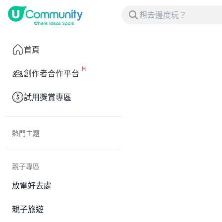
首頁
創作者合作平台
試用獎賞專區
熱門主題
親子專區
放電好去處
親子旅遊