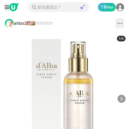
下載App
ahbo2
2025/12/21
1
/
4
Next