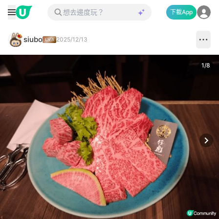
下載App
siubo
2025/12/13
1
/
8
Next