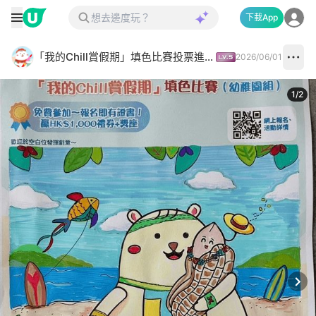
下載App
「我的Chill賞假期」填色比賽投票進行中✅
2026/06/01
1
/
2
Next